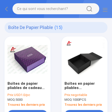
Boîte De Papier Pliable
(15)
Boîtes de papier
Boîtes en papier
pliables de cadeau
pliables
pourpre automatique
automatiques
Prix:
USD1.0/pc
Prix:
negotiable
UV de vernis avec
Emballage cadeau
MOQ:
5000
MOQ:
1000PCS
des couvercles
avec aimants
Trouvez les derniers prix
Trouvez les derniers prix