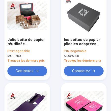
Jolie boîte de papier
les boîtes de papier
réutilisée
pliables adaptées
d'emballage avec le
aux besoins du client
Prix:
negotiable
Prix:
negotiable
vernis UV Suface de
de taille pour
MOQ:
5000
MOQ:
5000
poignée
s'envelopper
présente 3 tiroirs
Trouvez les derniers prix
Trouvez les derniers prix
Contactez
Contactez
Maison
Produits
Au sujet de nous