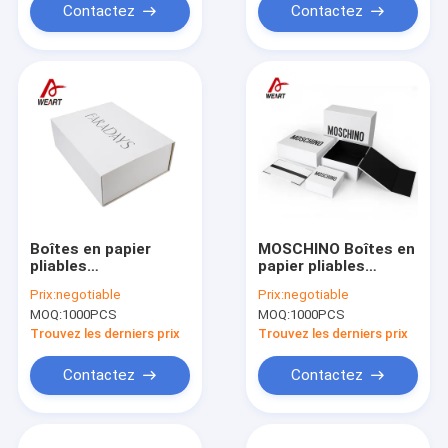
Contactez
Contactez
Boîtes en papier
MOSCHINO Boîtes en
pliables
papier pliables
automatiques
automatiques
Prix:
negotiable
Prix:
negotiable
Emballage cadeau
Emballage cadeau
MOQ:
1000PCS
MOQ:
1000PCS
avec aimants
avec aimants
Trouvez les derniers prix
Trouvez les derniers prix
Contactez
Contactez