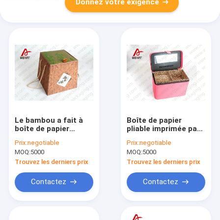
Donnez votre exigence
Le bambou a fait à
Boîte de papier
boîte de papier
pliable imprimée par
pliable faite face par
léopard de
Prix:
negotiable
Prix:
negotiable
double pour des
cosmétiques avec la
MOQ:
5000
MOQ:
5000
produits alimentaires
stratification mate
24 x 24 x 8cm
Suface de miroir
Trouvez les derniers prix
Trouvez les derniers prix
Contactez
Contactez