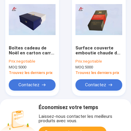
Boîtes cadeau de
Surface couverte
Noël en carton carré
emboutie chaude de
/ boîtes de carton
boîte de papier de
Prix:
negotiable
Prix:
negotiable
simples avec
bouteille de vin d'or
MOQ:
5000
MOQ:
5000
couvercle
pliable de rectangle
Trouvez les derniers prix
Trouvez les derniers prix
Contactez
Contactez
Économisez votre temps
Laissez-nous contacter les meilleurs
produits avec vous.