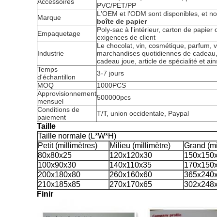
Accessoires
PVC/PET/PP
L'OEM et l'ODM sont disponibles, et n
Marque
boîte de papier
Poly-sac à l'intérieur, carton de papier
Empaquetage
exigences de client
Le chocolat, vin, cosmétique, parfum, v
Industrie
marchandises quotidiennes de cadeau, 
cadeau joue, article de spécialité et ain
Temps
3-7 jours
d'échantillon
MOQ
1000PCS
Approvisionnement
500000pcs
mensuel
Conditions de
T/T, union occidentale, Paypal
paiement
Taille
Taille normale (L*W*H)
Petit (millimètres)
Milieu (millimètre)
Grand (mi
80x80x25
120x120x30
150x150
100x90x30
140x110x35
170x150
200x180x80
260x160x60
365x240
210x185x85
270x170x65
302x248
Finir