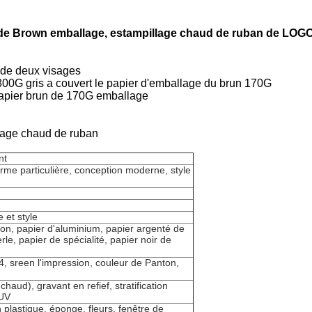
r de Brown emballage, estampillage chaud de ruban de LOG
n de deux visages
n 800G gris a couvert le papier d'emballage du brun 170G
e papier brun de 170G emballage
lage chaud de ruban
nt
forme particulière, conception moderne, style
 et style
rton, papier d'aluminium, papier argenté de
rle, papier de spécialité, papier noir de
, sreen l'impression, couleur de Panton,
aud), gravant en refief, stratification
 UV
plastique, éponge, fleurs, fenêtre de