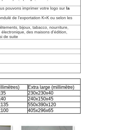
ous pouvons imprimer votre logo sur
la
 ondulé de l'exportation K=K ou selon les
êtements, bijoux, tabacco, nourriture,
électronique, des maisons d'édition,
si de suite
llimètres)
Extra large (millimètre)
x35
230x230x40
x40
240x150x45
x135
550x390x120
x100
405x296x65