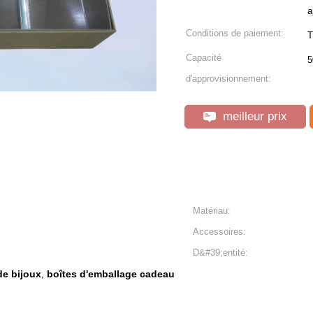
a
Conditions de paiement:
T
Capacité
5
d'approvisionnement:
meilleur prix
Matériau:
Accessoires:
D&#39;entité:
de bijoux
boîtes d'emballage cadeau
,