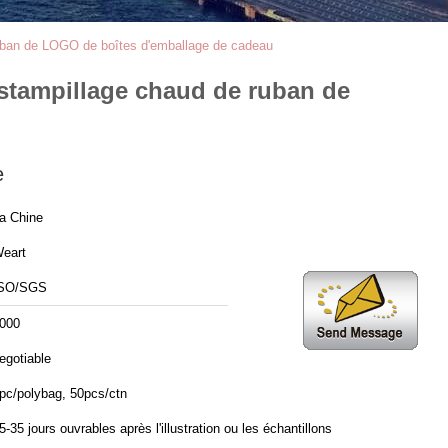
ruban de LOGO de boîtes d'emballage de cadeau
estampillage chaud de ruban de
e
a Chine
eart
SO/SGS
000
egotiable
pc/polybag, 50pcs/ctn
5-35 jours ouvrables après l'illustration ou les échantillons