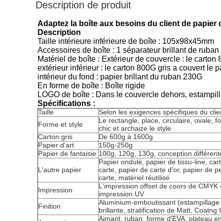
Description de produit
Adaptez la boîte aux besoins du client de papie
Description
Taille intérieure inférieure de boîte : 105x98x45mm
Accessoires de boîte : 1 séparateur brillant de ruba
Matériel de boîte : Extérieur de couvercle : le carto
extérieur inférieur : le carton 800G gris a couvert l
intérieur du fond : papier brillant du ruban 230G
En forme de boîte : Boîte rigide
LOGO de boîte : Dans le couvercle dehors, estampil
Spécifications :
Taille
Selon les exigences spécifiques du clie
Le rectangle, place, circulaire, ovale, 
Forme et style
chic et archaize le style
Carton gris
De 600g à 1600g
Papier d'art
150g-250g
Papier de fantaisie
100g, 120g, 130g, conception différente
Papier ondulé, papier de tissu-line, ca
L'autre papier
carte, papier de carte d'or, papier de pe
carte, matériel réutilisé
L'impression offset de coors de CMYK 4
Impression
impression UV
Aluminium-emboutissant (estampillage ch
Finition
brillante, stratification de Matt, Coatng
Aimant, ruban, forme d'EVA, plateau en 