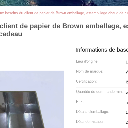
aux besoins du client de papier de Brown emballage, estampillage chaud de 
 client de papier de Brown emballage, 
 cadeau
Informations de bas
Lieu d'origine:
L
Nom de marque:
W
Certification:
I
Quantité de commande min:
5
Prix:
n
Détails d'emballage:
1
Délai de livraison:
2