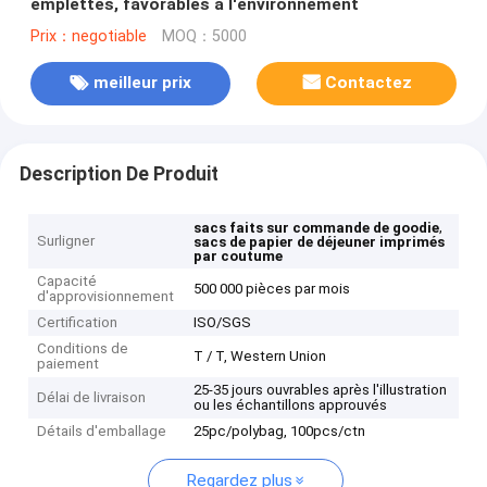
emplettes, favorables à l'environnement
Prix：negotiable
MOQ：5000
meilleur prix
Contactez
Description De Produit
,
sacs faits sur commande de goodie
Surligner
sacs de papier de déjeuner imprimés
par coutume
Capacité
500 000 pièces par mois
d'approvisionnement
Certification
ISO/SGS
Conditions de
T / T, Western Union
paiement
25-35 jours ouvrables après l'illustration
Délai de livraison
ou les échantillons approuvés
Détails d'emballage
25pc/polybag, 100pcs/ctn
Regardez plus