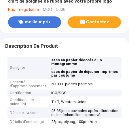
d'art de poignée de ruban avec votre propre logo
Prix：negotiable
MOQ：5000
meilleur prix
Contactez
Description De Produit
sacs en papier décorés d'un
monogramme
Surligner
,
sacs de papier de déjeuner imprimés
par coutume
Capacité
500 000 pièces par mois
d'approvisionnement
Certification
ISO/SGS
Conditions de
T / T, Western Union
paiement
25-35 jours ouvrables après l'illustration
Délai de livraison
ou les échantillons approuvés
Détails d'emballage
25pc/polybag, 100pcs/ctn