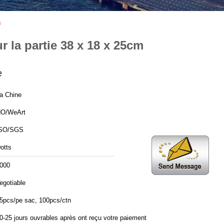
m
 la partie 38 x 18 x 25cm
e
a Chine
O/WeArt
SO/SGS
otts
000
egotiable
5pcs/pe sac, 100pcs/ctn
0-25 jours ouvrables après ont reçu votre paiement