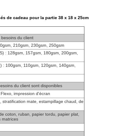
sés de cadeau pour la partie 38 x 18 x 25cm
besoins du client
 190gsm, 210gsm, 230gsm, 250gsm
 C2S) : 128gsm, 157gsm, 180gsm, 200gsm,
n) : 100gsm, 110gsm, 120gsm, 140gsm,
soins du client sont disponibles
 Flexo, impression d'écran
te, stratification mate, estampillage chaud, de
e coton, ruban, papier tordu, papier plat,
 matrices