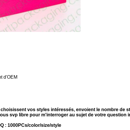
ent d'OEM
oisissent vos styles intéressés, envoient le nombre de st
ous svp libre pour m'interroger au sujet de votre question in
Q : 1000PCs/color/size/style