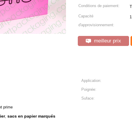
Conditions de paiement:
T
Capacité
1
d'approvisionnement:
meilleur prix
Application:
Poignée:
Suface:
et prime
ier
sacs en papier marqués
,