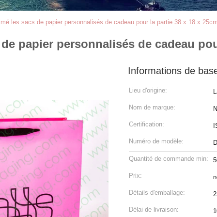
rimé les sacs de papier personnalisés de cadeau pour la partie 38 x 18 x 25c
 de papier personnalisés de cadeau pour
Informations de bas
Lieu d'origine:
L
Nom de marque:
N
Certification:
I
Numéro de modèle:
D
Quantité de commande min:
5
Prix:
n
Détails d'emballage:
2
Délai de livraison:
1