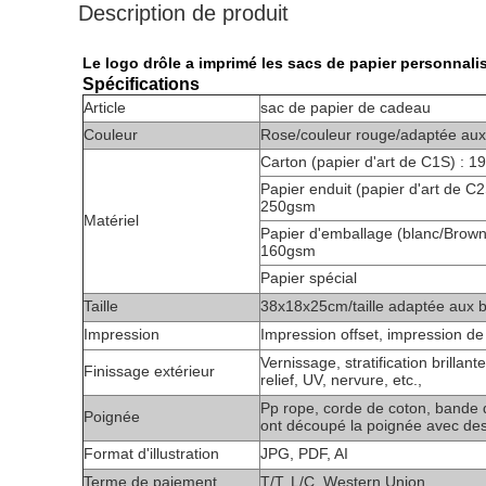
Description de produit
Le logo drôle a imprimé les sacs de papier personnali
Spécifications
Article
sac de papier de cadeau
Couleur
Rose/couleur rouge/adaptée aux 
Carton (papier d'art de C1S) :
Papier enduit (papier d'art de
250gsm
Matériel
Papier d'emballage (blanc/Brow
160gsm
Papier spécial
Taille
38x18x25cm/taille adaptée aux be
Impression
Impression offset, impression de
Vernissage, stratification brillan
Finissage extérieur
relief, UV, nervure, etc.,
Pp rope, corde de coton, bande d
Poignée
ont découpé la poignée avec des
Format d'illustration
JPG, PDF, AI
Terme de paiement
T/T, L/C, Western Union