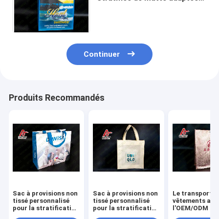
aux besoins du client par
mode de sac d'épaule de sac
Continuer
Produits Recommandés
Sac à provisions non
Sac à provisions non
Le transporteu
tissé personnalisé
tissé personnalisé
vêtements a st
pour la stratification
pour la stratification
l'OEM/ODM no
mate Suface de
mate Suface de
tissés de coup