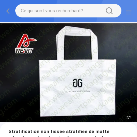
3
/
4
Stratification non tissée stratifiée de matte