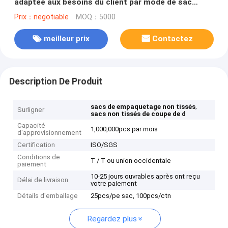
adaptée aux besoins du client par mode de sac
d'épaule de sac
Prix：negotiable
MOQ：5000
meilleur prix
Contactez
Description De Produit
,
sacs de empaquetage non tissés
Surligner
sacs non tissés de coupe de d
Capacité
1,000,000pcs par mois
d'approvisionnement
Certification
ISO/SGS
Conditions de
T / T ou union occidentale
paiement
10-25 jours ouvrables après ont reçu
Délai de livraison
votre paiement
Détails d'emballage
25pcs/pe sac, 100pcs/ctn
Regardez plus