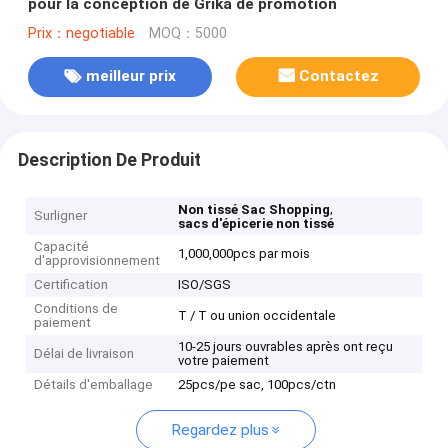
pour la conception de Grika de promotion
Prix：negotiable
MOQ：5000
meilleur prix
Contactez
Description De Produit
,
Non tissé Sac Shopping
Surligner
sacs d'épicerie non tissé
Capacité
1,000,000pcs par mois
d'approvisionnement
Certification
ISO/SGS
Conditions de
T / T ou union occidentale
paiement
10-25 jours ouvrables après ont reçu
Délai de livraison
votre paiement
Détails d'emballage
25pcs/pe sac, 100pcs/ctn
Regardez plus