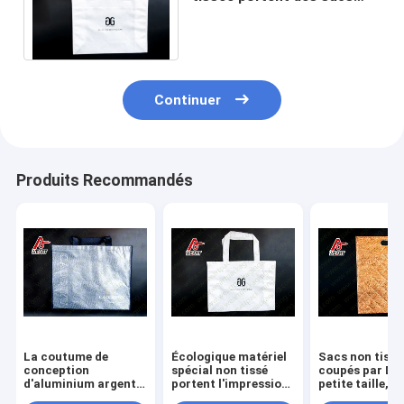
pour la conception de Grika
de promotion
Continuer
Produits Recommandés
La coutume de
Écologique matériel
Sacs non tissé
conception
spécial non tissé
coupés par D d
d'aluminium argenté
portent l'impression
petite taille, s
imprimée non tissée
de sacs disponible
d'épicerie non 