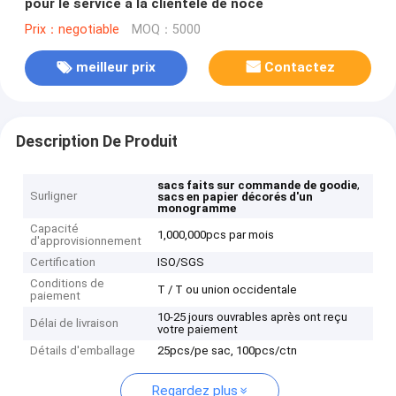
pour le service à la clientèle de noce
Prix：negotiable
MOQ：5000
meilleur prix
Contactez
Description De Produit
,
sacs faits sur commande de goodie
Surligner
sacs en papier décorés d'un
monogramme
Capacité
1,000,000pcs par mois
d'approvisionnement
Certification
ISO/SGS
Conditions de
T / T ou union occidentale
paiement
10-25 jours ouvrables après ont reçu
Délai de livraison
votre paiement
Détails d'emballage
25pcs/pe sac, 100pcs/ctn
Regardez plus