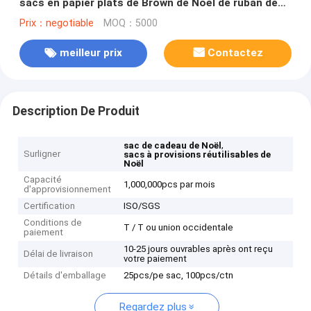
sacs en papier plats de Brown de Noël de ruban de
pp
Prix：negotiable
MOQ：5000
meilleur prix
Contactez
Description De Produit
,
sac de cadeau de Noël
Surligner
sacs à provisions réutilisables de
Noël
Capacité
1,000,000pcs par mois
d'approvisionnement
Certification
ISO/SGS
Conditions de
T / T ou union occidentale
paiement
10-25 jours ouvrables après ont reçu
Délai de livraison
votre paiement
Détails d'emballage
25pcs/pe sac, 100pcs/ctn
Regardez plus