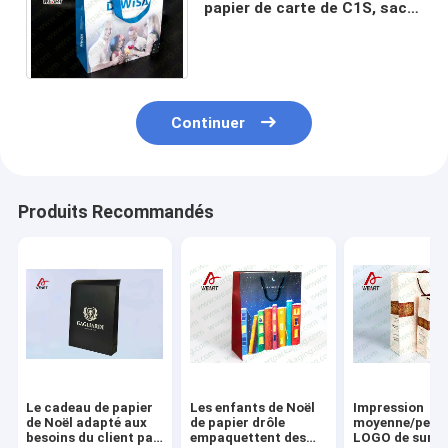
papier de carte de C1S, sacs
en papier plats de Brown de
Noël de ruban de pp
Continuer
Produits Recommandés
Le cadeau de papier
Les enfants de Noël
Impression
de Noël adapté aux
de papier drôle
moyenne/petit
besoins du client par
empaquettent des
LOGO de surfa