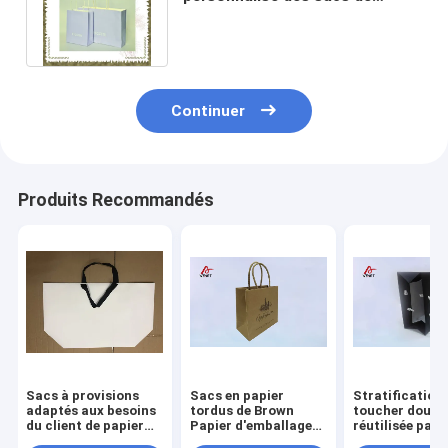
transporteur de papier avec la
poignée tordue
Continuer
Produits Recommandés
Sacs à provisions
Sacs en papier
Stratification
adaptés aux besoins
tordus de Brown
toucher doux
du client de papier
Papier d'emballage
réutilisée par 
du fond de bateau
de poignée, sacs à
sacs de transp